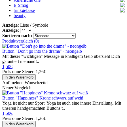
Ätherische Öle
Postkarten
E-Smog
Yogamatten
Starterset
trinkgefässe
Shirts
Öle
E-Chip
beauty
Hoodies
Bücher
Carconverter
becher
Roomconverter
gläser
Anzeige:
Liste
/
Symbole
tassen
Anzeige:
flaschen
Sortieren nach:
Produktvergleich (0)
Button "Don't go into the drama" - neongelb
Mit dieser "wichtigen" Message in knalligem Gelb übersieht Dich
garantiert niemand!..
1,50€
Preis ohne Steuer: 1,26€
Auf meinen Wunschzettel
Neuer Vergleich
Button "Happiness" Krone schwarz auf weiß
Yoga ist nicht nur Sport, Yoga ist auch eine innere Einstellung. Mit
unseren handgemachten Buttons t..
1,50€
Preis ohne Steuer: 1,26€