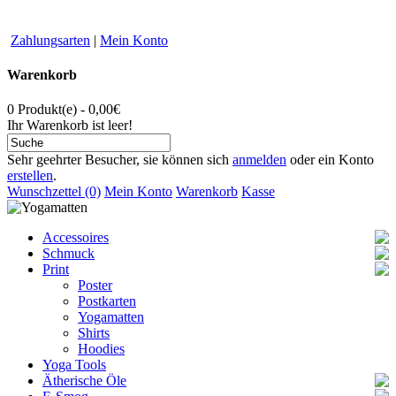
Zahlungsarten
|
Mein Konto
Warenkorb
0 Produkt(e) - 0,00€
Ihr Warenkorb ist leer!
Sehr geehrter Besucher, sie können sich
anmelden
oder ein Konto
erstellen
.
Wunschzettel (0)
Mein Konto
Warenkorb
Kasse
Accessoires
Schmuck
Taschen
Print
Buddha
Ketten
Räucherwerk
Armbänder
Poster
Button
Postkarten
Schals
Yogamatten
blume des lebens
Shirts
Hoodies
Yoga Tools
Ätherische Öle