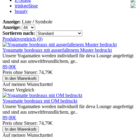
E-Smog
Starterset
trinkgefässe
Öle
E-Chip
beauty
Bücher
Carconverter
becher
Roomconverter
gläser
Anzeige:
Liste
/
Symbole
tassen
Anzeige:
flaschen
Sortieren nach:
Produktvergleich (0)
Yogamatte bordeaux mit ausgefallenem Muster bedruckt
Unsere Yogamatten werden individuell für deva Lounge angefertigt
und sind aus umweltfreundlichem, ge..
89,00€
Preis ohne Steuer: 74,79€
Auf meinen Wunschzettel
Neuer Vergleich
Yogamatte bordeaux mit OM bedruckt
Unsere Yogamatten werden individuell für deva Lounge angefertigt
und sind aus umweltfreundlichem, ge..
89,00€
Preis ohne Steuer: 74,79€
Auf meinen Wunschzettel