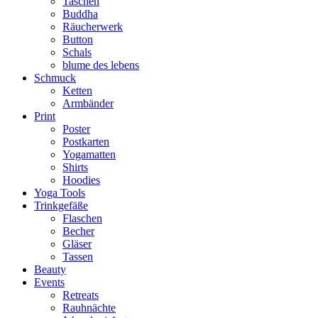
Taschen
Buddha
Räucherwerk
Button
Schals
blume des lebens
Schmuck
Ketten
Armbänder
Print
Poster
Postkarten
Yogamatten
Shirts
Hoodies
Yoga Tools
Trinkgefäße
Flaschen
Becher
Gläser
Tassen
Beauty
Events
Retreats
Rauhnächte